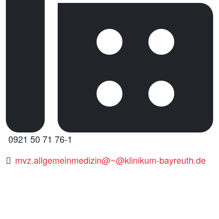
0921 50 71 76-1
mvz.allgemeinmedizin@~@klinikum-bayreuth.de